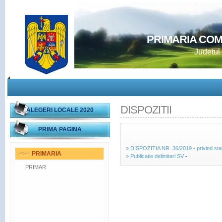
PRIMARIA CO
Judetul
DISPOZITII
ALEGERI LOCALE 2020
PRIMA PAGINA
» DISPOZITIA NR. 36/2019 - privind stabili
PRIMARIA
» Publicatie delimitari SV
-
PRIMAR