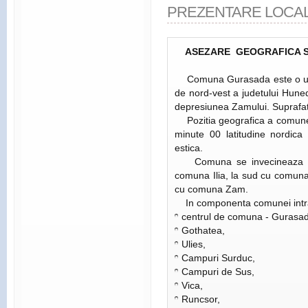
PREZENTARE LOCA
ASEZARE GEOGRAFICA SI
Comuna Gurasada este o unita
de nord-vest a judetului Huned
depresiunea Zamului. Suprafat
Pozitia geografica a comunei
minute 00 latitudine nordic
estica.
Comuna se invecineaza la 
comuna Ilia, la sud cu comuna
cu comuna Zam.
In componenta comunei intra
centrul de comuna - Gurasada
Gothatea,
Ulies,
Campuri Surduc,
Campuri de Sus,
Vica,
Runcsor,